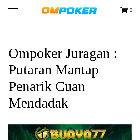
DAFTAR
LOGIN
0
SHOP
Ompoker Juragan :
OUR STORY
Putaran Mantap
BLOG
Penarik Cuan
Mendadak