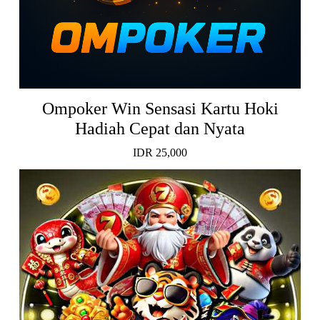
Ompoker Win Sensasi Kartu Hoki
Hadiah Cepat dan Nyata
IDR 25,000